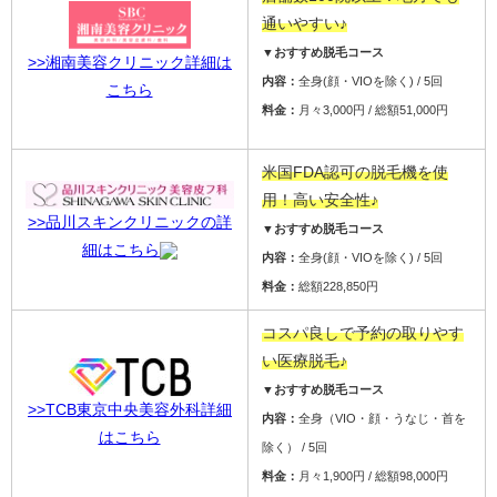
通いやすい♪
▼おすすめ脱毛コース
>>湘南美容クリニック詳細は
内容：
全身(顔・VIOを除く) / 5回
こちら
料金：
月々3,000円 / 総額51,000円
米国FDA認可の脱毛機を使
用！高い安全性♪
>>品川スキンクリニックの詳
▼おすすめ脱毛コース
細はこちら
内容：
全身(顔・VIOを除く) / 5回
料金：
総額228,850円
コスパ良しで予約の取りやす
い医療脱毛♪
▼おすすめ脱毛コース
>>TCB東京中央美容外科詳細
内容：
全身（VIO・顔・うなじ・首を
はこちら
除く） / 5回
料金：
月々1,900円 / 総額98,000円