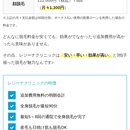
112,000円（税込） / 5回
顔脱毛
（
月々1,300円
）
※上記の月々支払金額は60回分割、ボーナス払い併用の医療ローンを利用した場合の
料金です。
どんなに脱毛料金が安くても、効果がでなかったり追加費用が高か
ったら意味がありません。
その点、レジーナクリニックは
「
安い・早い・効果が高い
」
と3拍子
揃った脱毛が魅力なんです♪
レジーナクリニックの特徴
追加費用無料の明朗会計
全身脱毛が最短90分
最短5～8回の通院で全身脱毛が完了
産毛も日焼け肌も脱毛OK