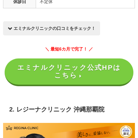
休診日
不定休
エミナルクリニックの口コミをチェック！
＼ 最短6カ月で完了！ ／
エミナルクリニック公式HPは
みぃさん
こちら
満足度：★★★★☆（5点中4点）
エミナルクリニック 那覇院
丁寧で雰囲気良かったです。
2. レジーナクリニック 沖縄那覇院
また来たいと思いました♪
グーグルマイビジネスより