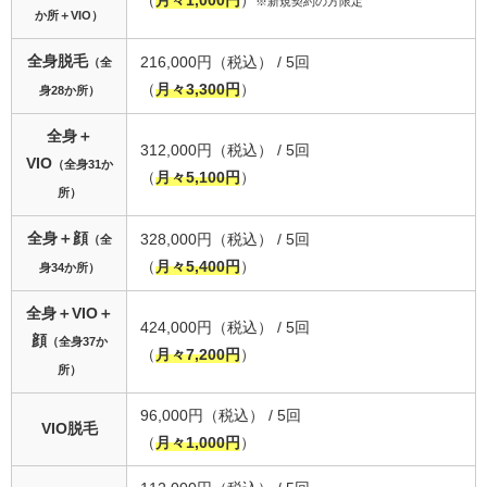
※新規契約の方限定
エミナルクリニック 鹿児島院
か所＋VIO）
看護師さんによって施術時間に差があります。覚悟はしてい
全身脱毛
216,000円（税込） / 5回
（全
ましたが、だいぶ痛いです。痩せ型のためか、機械で骨をゴ
（
月々3,300円
）
身28か所）
リゴリやられるのが少し辛い。。対応は丁寧だと思います。
全身＋
グーグルマイビジネスより
312,000円（税込） / 5回
VIO
（全身31か
（
月々5,100円
）
所）
全身＋顔
328,000円（税込） / 5回
（全
（
月々5,400円
）
身34か所）
全身＋VIO＋
424,000円（税込） / 5回
顔
（全身37か
（
月々7,200円
）
所）
96,000円（税込） / 5回
VIO脱毛
（
月々1,000円
）