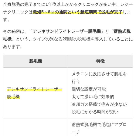
全身脱毛の完了までに1年位以上かかるクリニックが多い中、レジー
ナクリニックは
最短5～8回の通院という超短期間で脱毛が完了
しま
す。
その秘密は、「
アレキサンドライトレーザー脱毛機
」と「
蓄熱式脱
毛機
」という、タイプの異なる2種類の脱毛機を導入していることに
あります。
脱毛機
特徴
メラニンに反応させて脱毛を
行う
アレキサンドライトレーザー
適切な設定が可能
脱毛機
太くて濃い毛に効果的
冷却ガス搭載で痛みが少ない
脱毛にかかる時間が短い
蓄熱式脱毛機で毛包にアプロ
ーチ