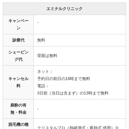
エミナルクリニック
キャンペー
‐
ン
診療代
無料
シェービン
背面は無料
グ代
ネット：
キャンセル
予約日の前日の18時まで無料
料
電話：
3日前（当日は含まず）の13時まで無料
麻酔の有
-
無・料金
脱毛機の種
クリスタルプロ（熱破壊式・蓄熱式 併用）※