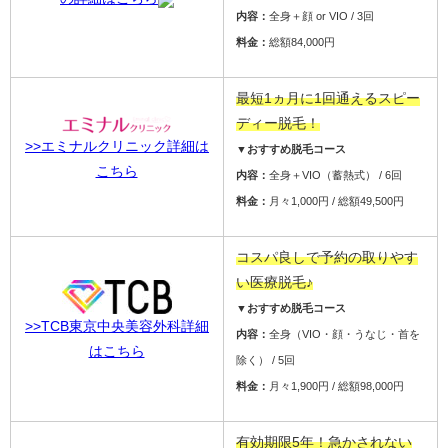
内容：
全身＋顔 or VIO / 3回
料金：
総額84,000円
最短1ヵ月に1回通えるスピー
ディー脱毛！
>>エミナルクリニック詳細は
▼おすすめ脱毛コース
こちら
内容：
全身＋VIO（蓄熱式） / 6回
料金：
月々1,000円 / 総額49,500円
コスパ良しで予約の取りやす
い医療脱毛♪
▼おすすめ脱毛コース
>>TCB東京中央美容外科詳細
内容：
全身（VIO・顔・うなじ・首を
はこちら
除く） / 5回
料金：
月々1,900円 / 総額98,000円
有効期限5年！急かされない