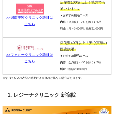
店舗数100院以上！地方でも
通いやすい♪
▼おすすめ脱毛コース
>>湘南美容クリニック詳細は
内容：
全身(顔・VIOを除く) / 5回
こちら
料金：
月々3,000円 / 総額51,000円
症例数40万以上！安心実績の
医療脱毛♪
>>フェミークリニック詳細は
▼おすすめ脱毛コース
こちら
内容：
全身(顔・VIOを除く) / 5回
料金：
総額220,000円
※すべて税込み表記／時期により価格が異なる場合があります。
1. レジーナクリニック 新宿院