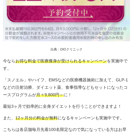
出典：DIOクリニック
今なら
お得な料金で医療痩身が受けられるキャンペーン
を実施中で
す。
「スノエル」やハイフ、EMSなどの医療機器施術に加えて、GLP-1
などの注射治療、ダイエット薬、食事指導などもセットになったコ
ースプログラムが
月々9,800円～
に！
最短3ヶ月で効率的に全身ダイエットを行うことができますよ！
また、
12ヶ月分の料金が無料
になるキャンペーンも実施中です。
こちらは各店舗毎月先着100名限定なので気になっている方はお早