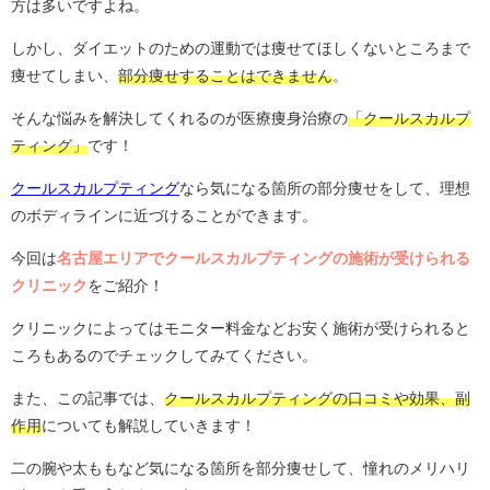
方は多いですよね。
しかし、ダイエットのための運動では痩せてほしくないところまで
痩せてしまい、
部分痩せすることはできません
。
そんな悩みを解決してくれるのが医療痩身治療の
「クールスカルプ
ティング」
です！
クールスカルプティング
なら気になる箇所の部分痩せをして、理想
のボディラインに近づけることができます。
今回は
名古屋エリアでクールスカルプティングの施術が受けられる
クリニック
をご紹介！
クリニックによってはモニター料金などお安く施術が受けられると
ころもあるのでチェックしてみてください。
また、この記事では、
クールスカルプティングの口コミや効果、副
作用
についても解説していきます！
二の腕や太ももなど気になる箇所を部分痩せして、憧れのメリハリ