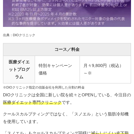
出典：DIOクリニック
コース／料金
医療ダイエ
特別キャンペーン
月々9,800円（税込）
ットプログ
価格
～※
ラム
※DIOクリニック指定の信販会社を利用した分割の料金
DIOクリニックは全国に新しい院を続々とOPENしている、今注目の
医療ダイエット専門クリニック
です。
クールスカルプティングではなく、「スノエル」という脂肪冷却機
を使用しています。
「スノエル」もクールスカルプティング同様に
減らしにくい皮下脂