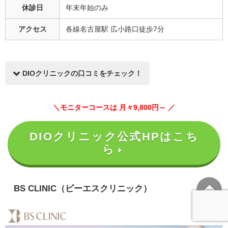
休診日
年末年始のみ
アクセス
各線名古屋駅 広小路口徒歩7分
DIOクリニックの口コミをチェック！
＼モニターコースは 月々9,800円～ ／
DIOクリニック公式HPはこち
モエ.さん
ら
満足度：★★★★★（5点中5点）
DIOクリニック 名古屋院
BS CLINIC（ビーエスクリニック）
スタッフさんが明るく笑顔で接してくださるので私もやる気
がでて頑張ろうと思わされます！体重も順調に減っていま
す。あと少し頑張ります！！