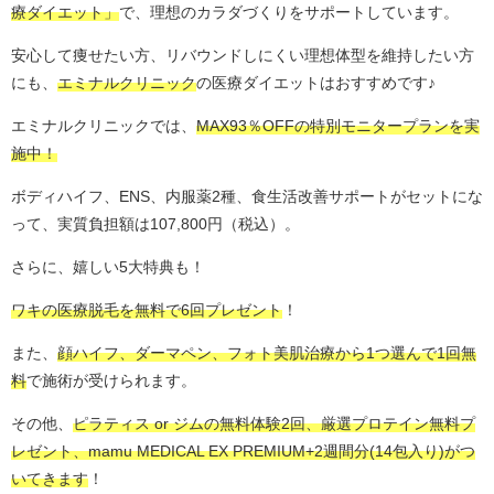
療ダイエット」
で、理想のカラダづくりをサポートしています。
安心して痩せたい方、リバウンドしにくい理想体型を維持したい方
にも、
エミナルクリニック
の医療ダイエットはおすすめです♪
エミナルクリニックでは、
MAX93％OFFの特別モニタープランを実
施中！
ボディハイフ、ENS、内服薬2種、食生活改善サポートがセットにな
って、実質負担額は107,800円（税込）。
さらに、嬉しい5大特典も！
ワキの医療脱毛を無料で6回プレゼント
！
また、
顔ハイフ、ダーマペン、フォト美肌治療から1つ選んで1回無
料
で施術が受けられます。
その他、
ピラティス or ジムの無料体験2回、厳選プロテイン無料プ
レゼント、mamu MEDICAL EX PREMIUM+2週間分(14包入り)がつ
いてきます
！