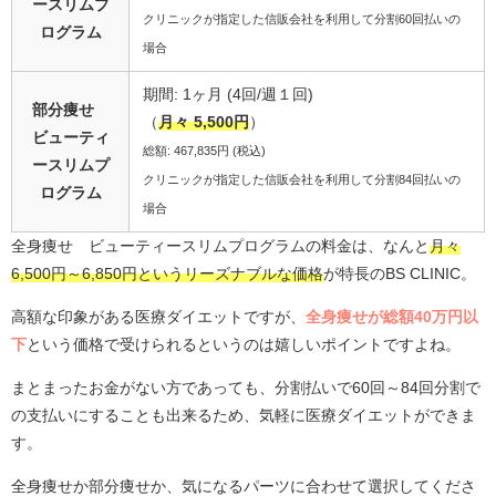
ースリムプ
クリニックが指定した信販会社を利用して分割60回払いの
ログラム
場合
期間: 1ヶ月 (4回/週１回)
部分痩せ
（
月々 5,500円
）
ビューティ
総額: 467,835円 (税込)
ースリムプ
クリニックが指定した信販会社を利用して分割84回払いの
ログラム
場合
全身痩せ ビューティースリムプログラムの料金は、なんと
月々
6,500円～6,850円というリーズナブルな価格
が特長のBS CLINIC。
高額な印象がある医療ダイエットですが、
全身痩せが総額40万円以
下
という価格で受けられるというのは嬉しいポイントですよね。
まとまったお金がない方であっても、分割払いで60回～84回分割で
の支払いにすることも出来るため、気軽に医療ダイエットができま
す。
全身痩せか部分痩せか、気になるパーツに合わせて選択してくださ