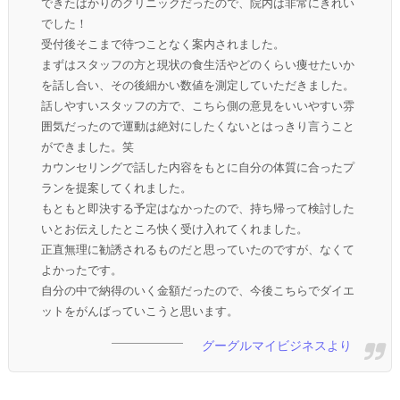
できたばかりのクリニックだったので、院内は非常にきれい
でした！
受付後そこまで待つことなく案内されました。
まずはスタッフの方と現状の食生活やどのくらい痩せたいか
を話し合い、その後細かい数値を測定していただきました。
話しやすいスタッフの方で、こちら側の意見をいいやすい雰
囲気だったので運動は絶対にしたくないとはっきり言うこと
ができました。笑
カウンセリングで話した内容をもとに自分の体質に合ったプ
ランを提案してくれました。
もともと即決する予定はなかったので、持ち帰って検討した
いとお伝えしたところ快く受け入れてくれました。
正直無理に勧誘されるものだと思っていたのですが、なくて
よかったです。
自分の中で納得のいく金額だったので、今後こちらでダイエ
ットをがんばっていこうと思います。
グーグルマイビジネスより