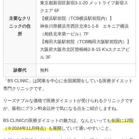
東京都新宿区新宿3-1-20 メットライフ新宿ス
クエア 6F
主要なクリ
【横浜駅前院（TCB横浜駅前院内）】
ニックの住
神奈川県横浜市西区北幸1-1-8 エキニア横浜
所
（相鉄北幸第一ビル）7F
【梅田大阪駅前院（TCB梅田大阪駅前院内）】
大阪府大阪市北区曽根崎2-8-15 K’sスクエアビ
ル 3F
診察代
無料
「BS CLINIC」は関東を中心に全国展開をしている医療ダイエット
専門クリニックです。
リーズナブルな価格で医療ダイエットが受けられるクリニックです
が、最初にプラン料金以外で気になる点をご紹介しますね。
BS CLINICの医療ダイエットの魅力は、なんといっても
全国に12院
（※2024年11月時点）も展開
していて通いやすいこと。