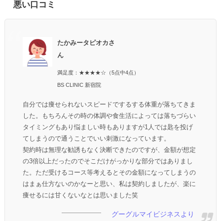
悪い口コミ
たかみータピオカさ
ん
満足度：★★★★☆（5点中4点）
BS CLINIC 新宿院
自分では痩せられないスピードでするする体重が落ちてきま
した。もちろんその時の体調や食生活によっては落ちづらい
タイミングもあり悩ましい時もありますが1人では匙を投げ
てしまうので通うことでいい刺激になっています。
契約時は無理な勧誘もなく決断できたのですが、金額が想定
の3倍以上だったのでそこだけがっかりな部分ではありまし
た。ただ受けるコース等考えるとその金額になってしまうの
はまぁ仕方ないのかなーと思い、私は契約しましたが、楽に
痩せるには甘くないなとは思いました笑
グーグルマイビジネスより