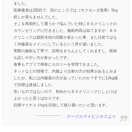
ました。
医療痩身は2回目で、別のところでは（サクセンダ使用）5kg
程しか落ちませんでした。
そこを再契約して通うか？悩んでいた時にＢＳクリニックの
カウンセリングに行きました。施術内容は似てますが、ＢＳ
クリニックは脂肪冷却の回数が多かった事、また注射ではな
く内服薬をメインにしているという所が違いました。
実際の施術も丁寧で、説明をきちんとしてくれますし、医師
も話しやすい方が多かったです。
食事もアプリで簡単にカロリーを管理できました。
ネットなどの情報で、内服より注射の方が効果があるとみま
したが、私には内服薬の方があっていたのか？すでに12kg減
で目標は達成しました。
安いものではないので、初めからＢＳクリニックにしとけば
よかったと思うばかりです。
目標マイナス３kgを目指して残り通いたいと思います。
グーグルマイビジネスより