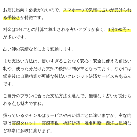
お店に出向く必要がないので、
スマホ一つで気軽に占いが受けられ
る手軽さ
が特徴です。
料金は1分ごとの計算で算出される占いアプリが多く、
1分190円～
が多いです。
占い師の実績などにより変動します。
また支払い方法は、使いすぎることなく安心・安全に使える前払い
制や、使った分だけお支払の後払い制が主となっており、なかには
鑑定後に自動精算が可能な後払いクレジット決済サービスもあるん
です。
ご自身のプランに合った支払方法を選んで、無理なく占いが受けら
れる点も魅力ですね。
扱っているジャンルはサービスや占い師ごとに違いますが、主な内
容は
霊感タロット・霊感霊視・祈願祈祷・姓名判断・西洋占星術
な
ど非常に多岐に渡ります。