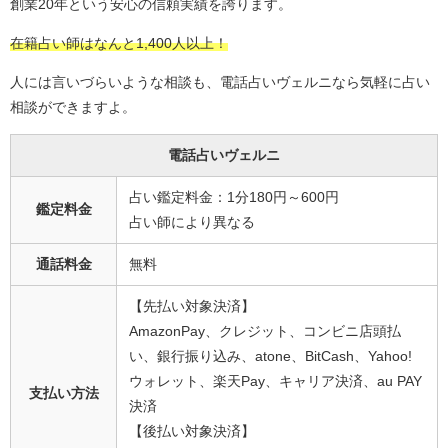
創業20年という安心の信頼実績を誇ります。
在籍占い師はなんと1,400人以上！
人には言いづらいような相談も、電話占いヴェルニなら気軽に占い
相談ができますよ。
電話占いヴェルニ
占い鑑定料金：1分180円～600円
鑑定料金
占い師により異なる
通話料金
無料
【先払い対象決済】
AmazonPay、クレジット、コンビニ店頭払
い、銀行振り込み、atone、BitCash、Yahoo!
ウォレット、楽天Pay、キャリア決済、au PAY
支払い方法
決済
【後払い対象決済】