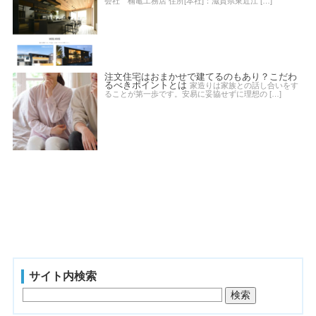
会社 楠亀工務店 住所[本社]：滋賀県東近江 […]
注文住宅はおまかせで建てるのもあり？こだわ
るべきポイントとは
家造りは家族との話し合いをす
ることが第一歩です。安易に妥協せずに理想の […]
サイト内検索