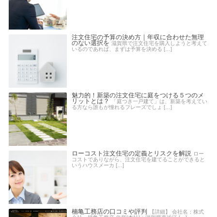
注文住宅の予算の決め方｜年収に合わせた無理
のない選択を
滋賀県で注文住宅を購入しようと考えて
いるのであれば、まずは予算を決める […]
魅力的！新築の注文住宅に庭をつける５つのメ
リットとは？
「庭つき一戸建て」は、新築を考えてい
る方なら誰もが憧れるフレーズでしょ […]
ローコスト注文住宅の定義とリスクを解説
ロー
コストでありながら、注文住宅を建てることができると
いうハウスメーカ […]
楠亀工務店の口コミや評判
【詳細】 会社名：株式