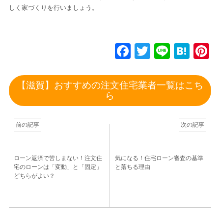
しく家づくりを行いましょう。
F
T
Li
H
P
a
wi
n
at
n
c
tt
e
e
e
【滋賀】おすすめの注文住宅業者一覧はこち
e
er
n
e
ら
b
a
s
o
前の記事
次の記事
o
k
ローン返済で苦しまない！注文住
気になる！住宅ローン審査の基準
宅のローンは「変動」と「固定」
と落ちる理由
どちらがよい？