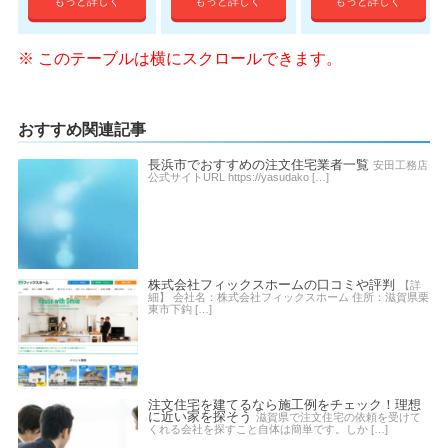
もっと詳しく
もっと詳しく
もっと詳しく
おすすめ関連記事
長浜市でおすすめの注文住宅業者一覧
安田工務店
公式サイトURL https://yasudako […]
株式会社フィックスホームの口コミや評判
【詳
細】 会社名：株式会社フィックスホーム 住所：滋賀県栗
東市下鈎 […]
注文住宅を建てるなら施工例をチェック！理想
に近い家を探そう
滋賀県で注文住宅の依頼を受けて
くれる会社を探すこと自体は簡単です。しか […]