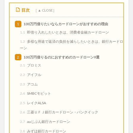
目次
1
100万円借りたいならカードローンがおすすめの理由
1.1
即借り入れしたいときは、消費者金融カードローン
1.2
多様な用途で返済の負担を減らしたいときは、銀行カードロ
ーン
2
100万円借りるのにおすすめのカードローン9選
2.1
プロミス
2.2
アイフル
2.3
アコム
2.4
SMBCモビット
2.5
レイクALSA
2.6
三菱ＵＦＪ銀行カードローン・バンクイック
2.7
auじぶん銀行カードローン
2.8
みずほ銀行カードローン