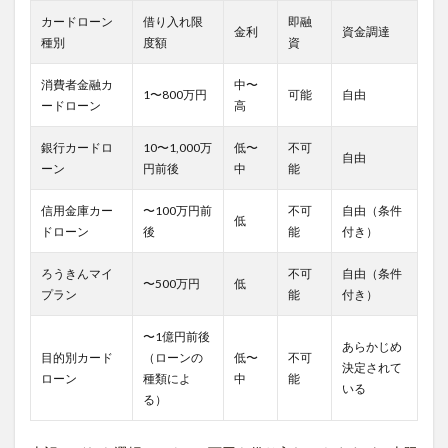
カードローン
借り入れ限
即融
金利
資金調達
種別
度額
資
消費者金融カ
中〜
1〜800万円
可能
自由
ードローン
高
銀行カードロ
10〜1,000万
低〜
不可
自由
ーン
円前後
中
能
信用金庫カー
〜100万円前
不可
自由（条件
低
ドローン
後
能
付き）
ろうきんマイ
不可
自由（条件
〜500万円
低
プラン
能
付き）
〜1億円前後
あらかじめ
目的別カード
（ローンの
低〜
不可
決定されて
ローン
種類によ
中
能
いる
る）