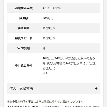
金利(実質年率)
4.5％〜17.8％
限度額
500万円
審査期間
最短3分※
融資スピード
最短3分※
WEB完結
可
18歳以上74歳以下の安定した収入のある
方（収入が年金のみの方はお申込いただけ
申し込み条件
ません。）
※2
借入・返済方法
※お申込み時間や審査によりご希望に添えない場合がございます。