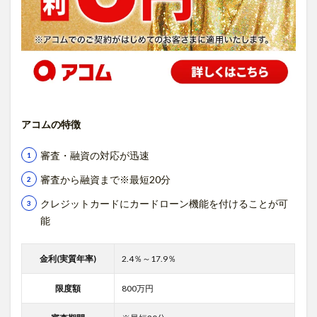
アコムの特徴
審査・融資の対応が迅速
審査から融資まで※最短20分
クレジットカードにカードローン機能を付けることが可
能
金利(実質年率)
2.4％～17.9％
限度額
800万円