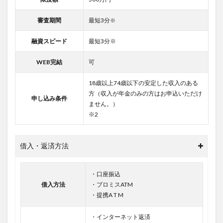
審査期間
最短3分
※
融資スピード
最短3分※
WEB完結
可
18歳以上74歳以下の安定した収入のある
方（収入が年金のみの方はお申込いただけ
申し込み条件
ません。）
※2
借入・返済方法
・口座振込
借入方法
・プロミスATM
・提携A T M
・インターネット返済