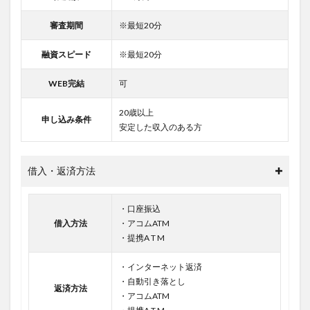
審査期間
※最短20分
融資スピード
※最短20分
WEB完結
可
20歳以上
申し込み条件
安定した収入のある方
借入・返済方法
・口座振込
借入方法
・アコムATM
・提携A T M
・インターネット返済
・自動引き落とし
返済方法
・アコムATM