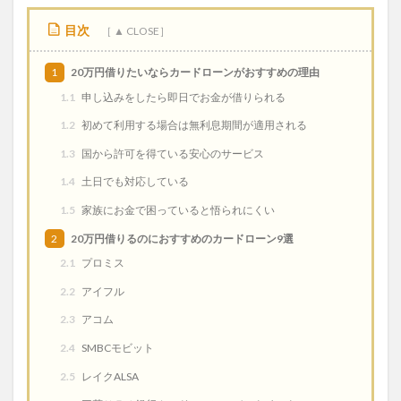
目次
1
20万円借りたいならカードローンがおすすめの理由
1.1
申し込みをしたら即日でお金が借りられる
1.2
初めて利用する場合は無利息期間が適用される
1.3
国から許可を得ている安心のサービス
1.4
土日でも対応している
1.5
家族にお金で困っていると悟られにくい
2
20万円借りるのにおすすめのカードローン9選
2.1
プロミス
2.2
アイフル
2.3
アコム
2.4
SMBCモビット
2.5
レイクALSA