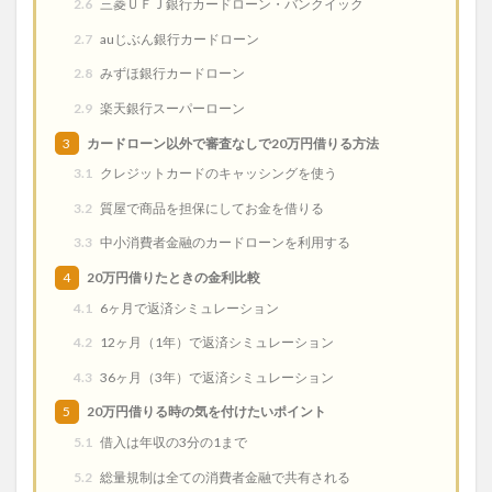
2.6
三菱ＵＦＪ銀行カードローン・バンクイック
2.7
auじぶん銀行カードローン
2.8
みずほ銀行カードローン
2.9
楽天銀行スーパーローン
3
カードローン以外で審査なしで20万円借りる方法
3.1
クレジットカードのキャッシングを使う
3.2
質屋で商品を担保にしてお金を借りる
3.3
中小消費者金融のカードローンを利用する
4
20万円借りたときの金利比較
4.1
6ヶ月で返済シミュレーション
4.2
12ヶ月（1年）で返済シミュレーション
4.3
36ヶ月（3年）で返済シミュレーション
5
20万円借りる時の気を付けたいポイント
5.1
借入は年収の3分の1まで
5.2
総量規制は全ての消費者金融で共有される