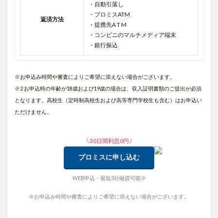
・自動引落し
・プロミスATM
返済方法
・提携先A T M
・コンビニのマルチメディア端末
・銀行振込
※お申込み時間や審査によりご希望に添えない場合がございます。
※2 お申込時の年齢が18歳および19歳の場合は、収入証明書類のご提出が必須
となります。高校生（定時制高校生および高等専門学校生も含む）はお申込い
ただけません。
\ 30日間利息0円 /
プロミスに申し込む
WEB申込・最短3分融資可能※
※お申込み時間や審査によりご希望に添えない場合がございます。