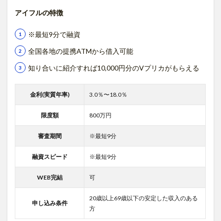
アイフルの特徴
※最短9分で融資
全国各地の提携ATMから借入可能
知り合いに紹介すれば10,000円分のVプリカがもらえる
金利(実質年率)
3.0％〜18.0％
限度額
800万円
審査期間
※最短9分
融資スピード
※最短9分
WEB完結
可
20歳以上69歳以下の安定した収入のある
申し込み条件
方